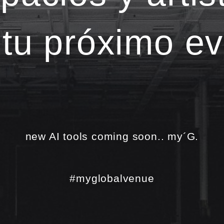
 tu próximo ev
new AI tools coming soon.. my´G.
#myglobalvenue